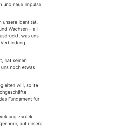
en und neue Impulse
unsere Identität.
und Wachsen – all
ausdrückt, was uns
r Verbindung
, hat seinen
 uns noch etwas
eiten will, sollte
achgeschäfte
 das Fundament für
wicklung zurück.
genhorn, auf unsere