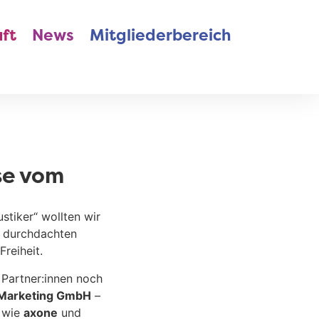
ft
News
Mitgliederbereich
se vom
stiker“ wollten wir
m durchdachten
reiheit.
 Partner:innen noch
 Marketing GmbH
–
e wie
axone
und