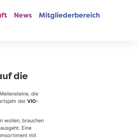
ft
News
Mitgliederbereich
auf die
n
Meilensteine, die
urtsjahr der
VIO-
n wollen, brauchen
nausgeht. Eine
iumsortiment mit