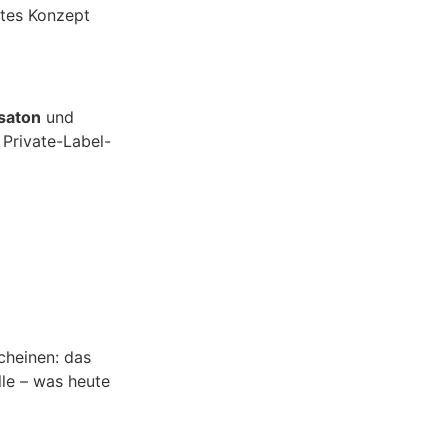
htes Konzept
saton
und
 Private-Label-
cheinen: das
lle – was heute