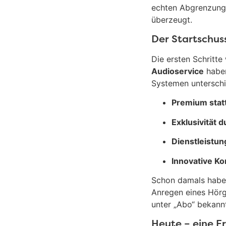
echten Abgrenzungs
überzeugt.
Der Startschus
Die ersten Schritt
Audioservice
haben
Systemen unterschi
Premium statt
Exklusivität 
Dienstleistun
Innovative K
Schon damals haben
Anregen eines Hörg
unter „Abo“ bekannt
Heute – eine E