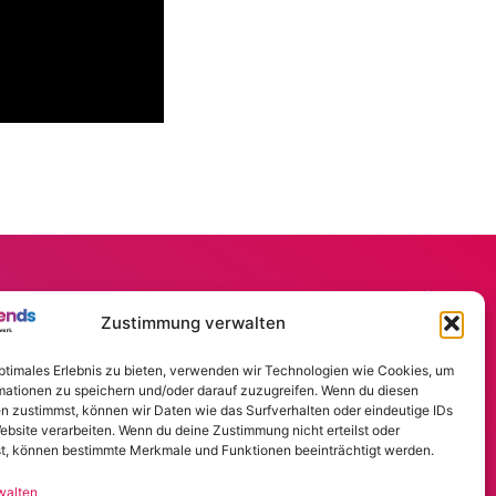
& friends GmbH
Zustimmung verwalten
ld 26
 Winsen Luhe
optimales Erlebnis zu bieten, verwenden wir Technologien wie Cookies, um
mationen zu speichern und/oder darauf zuzugreifen. Wenn du diesen
n:
04171 546 89 00
n zustimmst, können wir Daten wie das Surfverhalten oder eindeutige IDs
ebsite verarbeiten. Wenn du deine Zustimmung nicht erteilst oder
t, können bestimmte Merkmale und Funktionen beeinträchtigt werden.
: info@oton-friends.de
walten